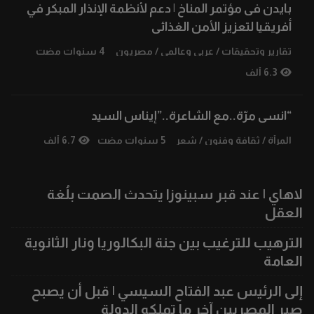
بايدن فى مؤتمر المناخ | دعم لأنظمة الإنذار المبكر في
أفريقيا لتعزيز الأمن الغذائى
تقارير وتحقيقات
/
عربي وعالمي
/
مصريون
4 سنوات مضت
6.3 ألف
“انسى مرّة..مع الشاعرة..”إيناس السيد
المرأة
/
ثقافة وفنون
/
شعر
5 سنوات مضت
6.7 ألف
لاهاي | عند قبر سبينوزا يتحدث الصمت بلُغة
العقل
الترهيب للترغيب بين جنة البكالوريا ونار الثانوية
العامة
إلى الرئيس عبد الفتاح السيسي | قبل أن يصبح
صبر المصريين آخر ما تملكه الدولة