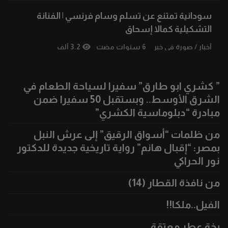
سودانية تمتنع عن تسلم وسام فرنسي | الفنانة
التشكيلية كمالا إسحاق
أخبار
/
صورة في خبر
6 سنوات مضت
3.2 ألف
” كشري ابو طارق” سفيرا لسياحة الطعام في
الشرق الأوسط.. وبستقبل 50 سفيرا ضمن
مبادرة “دبلوماسية الكشري”
من ظلمات “أسواق الرقيق” إلى عرش النبل
بمصر: “إقبال هانم” رواية تاريخية جديدة للدكتور
نور الحراكي
من نافذة القطار (14)
الفيل..ملكا!!
بخة عطر معتقة