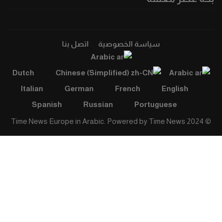
سياسة الخصوصية
اتصل بنا
Arabic
Dutch
Chinese (Simplified)
Arabic
Italian
German
French
English
Spanish
Russian
Portuguese
Time News
© 2024 Time News Europe in Arabic. Powered by