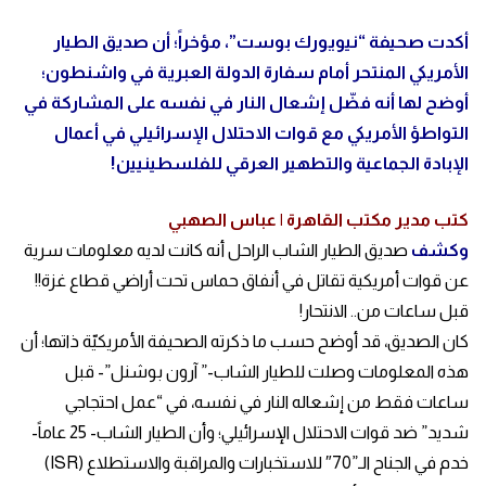
أكدت صحيفة “نيويورك بوست”، مؤخراً؛ أن صديق الطيار
الأمريكي المنتحر أمام سفارة الدولة العبرية في واشنطون؛
أوضح لها أنه فضّل إشعال النار في نفسه على المشاركة في
التواطؤ الأمريكي مع قوات الاحتلال الإسرائيلي في أعمال
الإبادة الجماعية والتطهير العرقي للفلسطينيين!
كتب مدير مكتب القاهرة | عباس الصهبي
وكشف
صديق الطيار الشاب الراحل أنه كانت لديه معلومات سرية
عن قوات أمريكية تقاتل في أنفاق حماس تحت أراضي قطاع غزة!!
قبل ساعات من.. الانتحار!
كان الصديق، قد أوضح حسب ما ذكرته الصحيفة الأمريكيّة ذاتها؛ أن
هذه المعلومات وصلت للطيار الشاب-” آرون بوشنل”- قبل
ساعات فقط من إشعاله النار في نفسه، في “عمل احتجاجي
شديد” ضد قوات الاحتلال الإسرائيلي؛ وأن الطيار الشاب- 25 عاماً-
خدم في الجناح الـ”70″ للاستخبارات والمراقبة والاستطلاع (ISR)