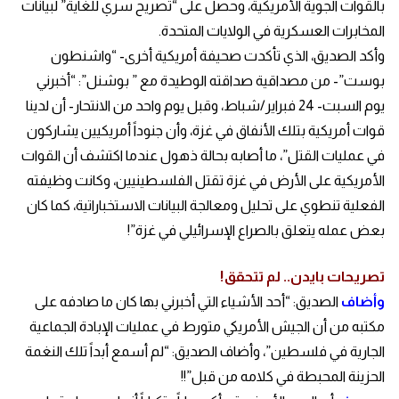
بالقوات الجوية الأمريكية، وحصل على “تصريح سري للغاية” لبيانات
المخابرات العسكرية في الولايات المتحدة.
وأكد الصديق، الذي تأكدت صحيفة أمريكية أخرى- “واشنطون
بوست”- من مصداقية صداقته الوطيدة مع ” بوشنل”: “أخبرني
يوم السبت- 24 فبراير/شباط، وقبل يوم واحد من الانتحار- أن لدينا
قوات أمريكية بتلك الأنفاق في غزة، وأن جنوداً أمريكيين يشاركون
في عمليات القتل”، ما أصابه بحالة ذهول عندما اكتشف أن القوات
الأمريكية على الأرض في غزة تقتل الفلسطينيين، وكانت وظيفته
الفعلية تنطوي على تحليل ومعالجة البيانات الاستخباراتية، كما كان
بعض عمله يتعلق بالصراع الإسرائيلي في غزة”!
تصريحات بايدن.. لم تتحقق!
وأضاف
الصديق: “أحد الأشياء التي أخبرني بها كان ما صادفه على
مكتبه من أن الجيش الأمريكي متورط في عمليات الإبادة الجماعية
الجارية في فلسطين”، وأضاف الصديق: “لم أسمع أبداً تلك النغمة
الحزينة المحبطة في كلامه من قبل”!!