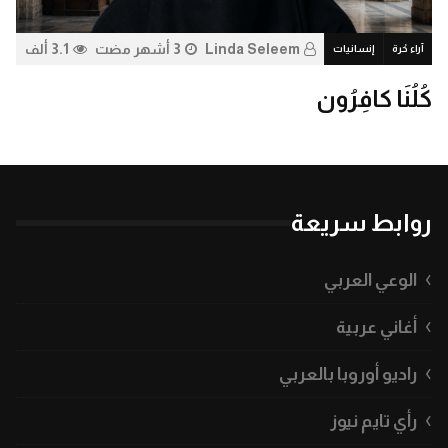
Linda Seleem
3 أشهر مضت
3.1 ألف
آراء حُرة
إنسانيات
0
كُلُنَا كافِرُون
روابط سريعة
الوعي العربي
أغاني عربية
راديو أوروبا بالعربي
رأي تايم نيوز