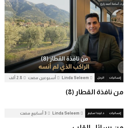
Linda Seleem
أسبوعين مضت
2.8 ألف
إنسانيات
الرجل
0
من نافذة القطار (8)
Linda Seleem
3 أسابيع مضت
إنسانيات
د.ليندا سليم
8.2 ألف
0
من رسائل القلب