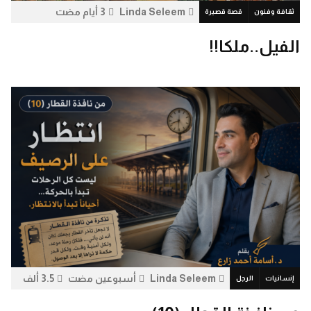
Linda Seleem
3 أيام مضت
ثقافة وفنون
قصة قصيرة
6.6 ألف
0
الفيل..ملكا!!
Linda Seleem
أسبوعين مضت
3.5 ألف
إنسانيات
الرجل
0