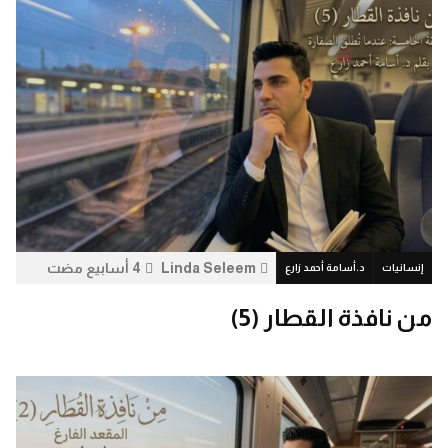
Linda Seleem
4 أسابيع مضت
إنسانيات
د.أسامة أحمد زارع
9.5 ألف
0
من نافذة القطار (5)