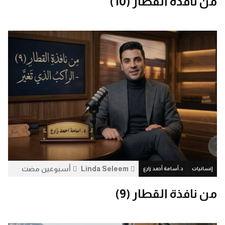
من نافذة القطار (10)
Linda Seleem
أسبوعين مضت
إنسانيات
د.أسامة أحمد زارع
7.3 ألف
0
من نافذة القطار (9)