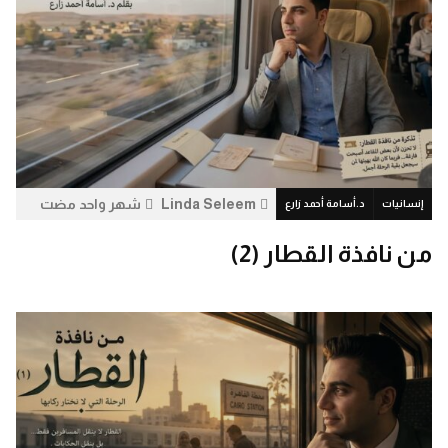
Linda Seleem
شهر واحد مضت
إنسانيات
د.أسامة أحمد زارع
7.2 ألف
0
من نافذة القطار (2)