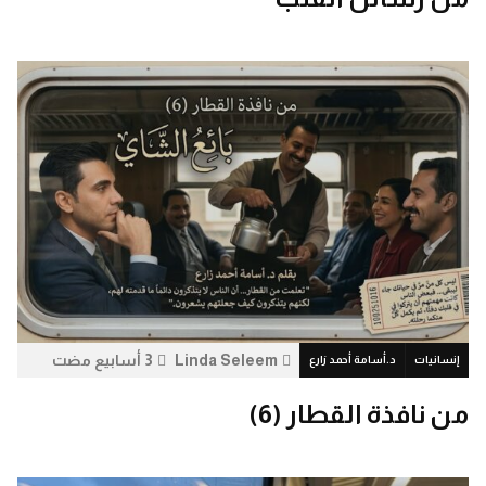
Linda Seleem
3 أسابيع مضت
إنسانيات
د.أسامة أحمد زارع
7.4 ألف
0
من نافذة القطار (6)