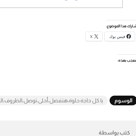
ارك هذا الموضوع:
فيس بوك
X
عجب بهذه:
الوسوم
يا كل حاجة حلوة،هتفضل،أحلى،توصل،الظروف،الخوف
كتب بواسطة