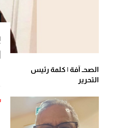
ي
ا
الصحـ آفة | كلمة رئيس
التحرير
ر