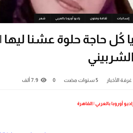
إنسانيات
ثقافة وفنون
راديو أوروبا بالعربي
شعر
ا كُل حاجة حلوة عشنا ليها 
لشربيني
غرفة الأخبار
5 سنوات مضت
0
7.9 ألف
اديو أوروبا بالعربي | القاهرة