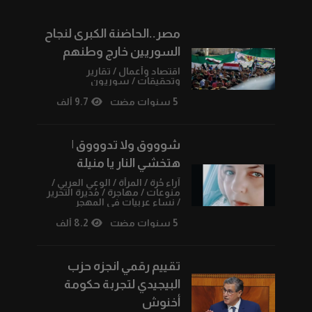
مصر..الحاضنة الكبرى لنجاح
السوريين خارج وطنهم
اقتصاد وأعمال
/
تقارير
وتحقيقات
/
سوريون
5 سنوات مضت
9.7 ألف
شوووق ولا تدوووق |
هتخشي النار يا منيلة
آراء حُرة
/
المرأة
/
الوعي العربي
/
منوعات
/
مهاجرة
/
مُديرة التحرير
/
نساء عربيات في المهجر
5 سنوات مضت
8.2 ألف
تقييم رقمي انجزه حزب
البيجيدي لتجربة حكومة
أخنوش