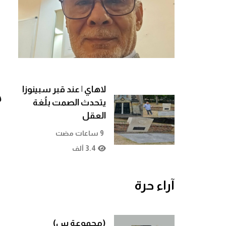
لاهاي | عند قبر سبينوزا
ك
يتحدث الصمت بلُغة
العقل
9 ساعات مضت
3.4 ألف
آراء حرة
(مجموعة س)