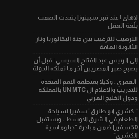
لاهاي | عند قبر سبينوزا يتحدث الصمت
بلُغة العقل
الترهيب للترغيب بين جنة البكالوريا ونار
الثانوية العامة
إلى الرئيس عبد الفتاح السيسي | قبل أن
يصبح صبر المصريين آخر ما تملكه الدولة
العمري : وكيلا بمنظمة الامم المتحدة
للتدريب والاعلام ال UN MTC بالمملكة
ودول الخليج العربي
” كشري ابو طارق” سفيرا لسياحة
الطعام في الشرق الأوسط.. وبستقبل
50 سفيرا ضمن مبادرة “دبلوماسية
الكشري”