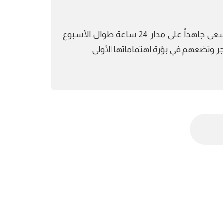
تعمل أسرة تحرير شبكة تايم نيوز أوروبا بالعربي بفريق عمل يسعى جاهداً على مدار 24 ساعة طوال الأسبوع
هجر وتضعهم في بؤرة اهتماماتها الأولى