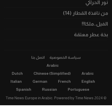
نور الحراكي
من نافذة القطار (14)
الفيل..ملكا!!
بخة عطر معتقة
سياسة الخصوصية
اتصل بنا
Arabic
Dutch
Chinese (Simplified)
Arabic
Italian
German
French
English
Spanish
Russian
Portuguese
Time News
© 2024 Time News Europe in Arabic. Powered by