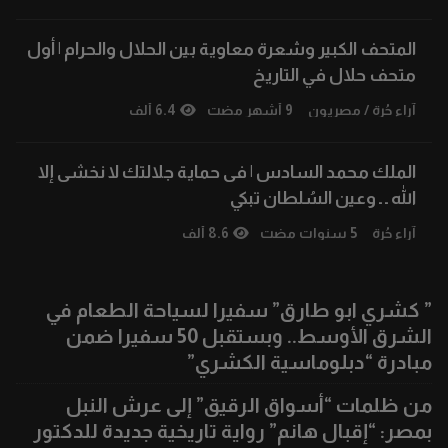
المتحف الكبير وشعرة معاوية بين الحلال والحرام | أول
متحف حلال في التاريخ
آراء حُرة
/
مصريون
9 أشهر مضت
6.4 ألف
الملك محمد السادس | فی حماية جلالتك لا نخشی إلا
الله ۔ ۔ وعين السُلطان تبكي
آراء حُرة
5 سنوات مضت
8.6 ألف
” كشري ابو طارق” سفيرا لسياحة الطعام في
الشرق الأوسط.. وبستقبل 50 سفيرا ضمن
مبادرة “دبلوماسية الكشري”
من ظلمات “أسواق الرقيق” إلى عرش النبل
بمصر: “إقبال هانم” رواية تاريخية جديدة للدكتور