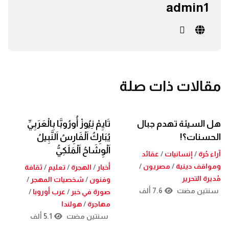
admin1
مقالات ذات صلة
هل السيئة تهدم جبال
تَايِمْ نِيُوزْ أُورُوبَّا بِالْعَرَبِيِّ
الحسنات؟!
يُبَارِكُ اَلْفَارِسُ اَلنَّبِيلُ
اَلْوِشَاحُ اَلْمَلَكِيُّ
آراء حُرة
/
إنسانيات
/
عقائد
ومواقف دينية
/
مصريون
/
أخبار
/
الهجرة
/
تعليم
/
ثقافة
مُديرة التحرير
وفنون
/
شخصيات المهجر
/
سنتين مضت
7.6 ألف
صورة في خبر
/
عرب أوروبا
/
مهاجرة
/
هولندا
سنتين مضت
5.1 ألف