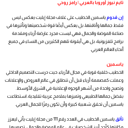
تايم نيوز أوروبا بالعربي | رامز روحي
إن قدوم
ياسمين الخطيب على غلاف مجلة إيليت يعكس ليس
فقط جمالها وأناقتها، بل يعكس أيضًا قوة شخصيتها وتأثيرها في
صناعة الموضة والجمال فهي ليست مجرد عارضة أزياء ومقدمة
برامج تلفزيونية، بل هي أيقونة تلهم الكثيرين من النساء في جميع
أنحاء العالم العربي.
ياسمين
الخطيب خلفية قوية في مجال الأزياء، حيث درست التصميم الداخلي
وعملت كمصممة أزياء قبل أن تنطلق في عالم العروض والإعلانات
وتصبح واحدة من أشهر الوجوه الإعلانية في الشرق الأوسط.
بفضل جمالها الطبيعي وتميزها بملامح عربية تقليدية، استطاعت
ياسمين أن تحقق شعبية كبيرة وأن تكون رمزًا للجمال العربي.
تألق
ياسمين الخطيب في العدد رقم 111 من مجلة إيليت يأتي ليعزز
مكانتها كأحد أبرز الشخصيات في عالم الموضة والجمال. تصويرها