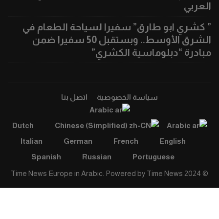
العربي
” كشري ابو طارق” سفيرا لسياحة الطعام في
الشرق الأوسط.. وبستقبل 50 سفيرا ضمن
مبادرة “دبلوماسية الكشري”
سياسة الخصوصية
اتصل بنا
Arabic
Dutch
Chinese (Simplified)
Arabic
Italian
German
French
English
Spanish
Russian
Portuguese
Time News
© 2024 Time News Europe in Arabic. Powered by