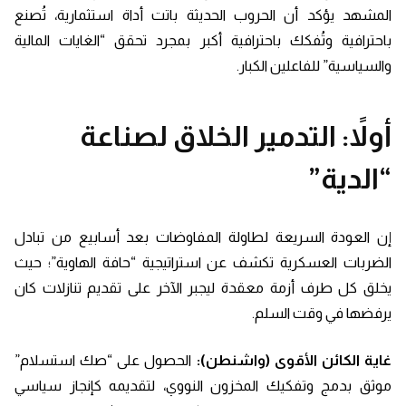
المشهد يؤكد أن الحروب الحديثة باتت أداة استثمارية، تُصنع
باحترافية وتُفكك باحترافية أكبر بمجرد تحقق “الغايات المالية
والسياسية” للفاعلين الكبار.
أولاً: التدمير الخلاق لصناعة
“الدية”
إن العودة السريعة لطاولة المفاوضات بعد أسابيع من تبادل
الضربات العسكرية تكشف عن استراتيجية “حافة الهاوية”؛ حيث
يخلق كل طرف أزمة معقدة ليجبر الآخر على تقديم تنازلات كان
يرفضها في وقت السلم.
غاية الكائن الأقوى (واشنطن):
الحصول على “صك استسلام”
موثق بدمج وتفكيك المخزون النووي، لتقديمه كإنجاز سياسي