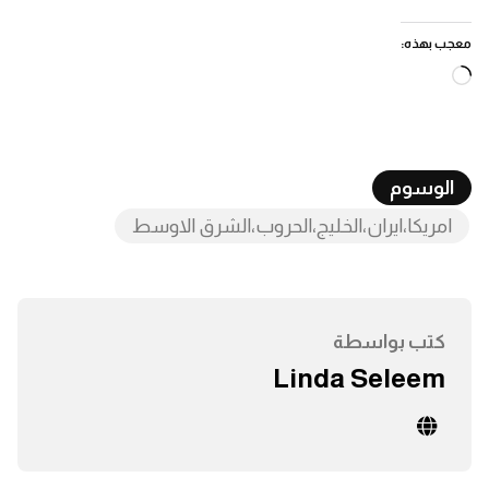
معجب بهذه:
جاري
التحميل…
الوسوم
امريكا،ايران،الخليج،الحروب،الشرق الاوسط
كتب بواسطة
Linda Seleem