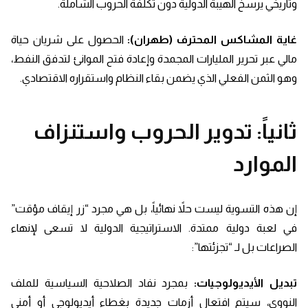
وتاريخي يرسخ الهيبة الدولية دون تكلفة الحروب الشاملة.
غاية المشاكس المحترف (طهران):
الحصول على شريان حياة
مالي عبر تحرير المليارات المجمدة وإعادة فتح الموانئ لتدفق النفط،
وهو الثمن الفعلي الذي يضمن بقاء النظام واستقراره الاقتصادي.
ثانياً: تدوير الحروب واستنزاف
الموارد
إن هذه التسوية ليست حلاً نهائياً، بل هي مجرد “زر إيقاف مؤقت”
في لعبة دولية ممتدة. الاستراتيجية الدولية لا تسعى لإنهاء
الصراعات بل لـ “تجزئتها”:
تبديل الأيديولوجيات:
بمجرد نفاد الصلاحية السياسية للملف
النووي، سيتم افتعال أزمات جديدة بغطاء أيديولوجي أو أمني