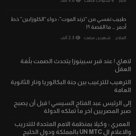
أخبار
6 سنوات مضت
9.8 ألف
طبيب نفسي من “ترند الموت”: دواء “الكلوزابين” خط
أحمر … ما القصة ؟!
العلاج
شهرين مضت
2.3 ألف
لاهاي | عند قبر سبينوزا يتحدث الصمت بلُغة
العقل
الترهيب للترغيب بين جنة البكالوريا ونار الثانوية
العامة
إلى الرئيس عبد الفتاح السيسي | قبل أن يصبح
صبر المصريين آخر ما تملكه الدولة
العمري : وكيلا بمنظمة الامم المتحدة للتدريب
والاعلام ال UN MTC بالمملكة ودول الخليج