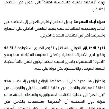
بإرث “العقلية القبلية والتنافسية الذاتية” التي تحول دون التضافر
الحقيقي:
صراع أبناء العمومة:
يميل النظام الإقليمي العربي إلى الانكفاء على
الذات وشخصنة التحالفات، حيث يشتد التنافس الداخلي على الصدارة
والشرعية أكثر من الالتفات للتهديد الخارجي.
ثغرة الاختراق الدولي:
تستغل القوى الكبرى سيكولوجية الأنفة
والكبر لدى الأطراف المحلية، وتغذي المخاوف المتبادلة، مما يدفع
“الإخوة” للاستقواء بالخارج لتثبيت الحكم، ليكون الثمن دائماً تفكيك
الجبهة الموحدة والاستفراد بكل دولة على حدة.
والحلول هنا مجرد اماني لن يحققها الواقع الراهن إلا بكسر هذه
الحلقة المفرغة، والتحول من عقلية التنافس القبلي والتوجس من
“ابن العم” إلى عقلية التكتلات الاستراتيجية والمصالح البحتة، ما لم
تدرك دول المنطقة أن “أخضرها” مستهدف بالكامل، فإن
سيناريوهات الاستنزاف ستستمر في تكرار نفسها بأسماء