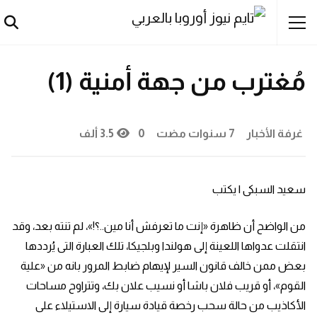
آراء حُرة
أخبار
مُغترب من جهة أمنية (1)
غرفة الأخبار
7 سنوات مضت
0
3.5 ألف
سعيد السبكى | يكتب
من الواضح أن ظاهرة «إنت ما تعرفش أنا مين..؟!»، لم تنته بعد، وقد
انتقلت عدواها اللعينة إلى هولندا وبلجيكا، تلك العبارة التى يُرددها
بعض ممن خالف قانون السير لإيهام ضابط المرور بانه من «علية
القوم»، أو قريب فلان باشا أو نسيب علان بك، وتتراوح مساحات
الأكاذيب من حالة سحب رخصة قيادة سيارة إلى الاستيلاء على