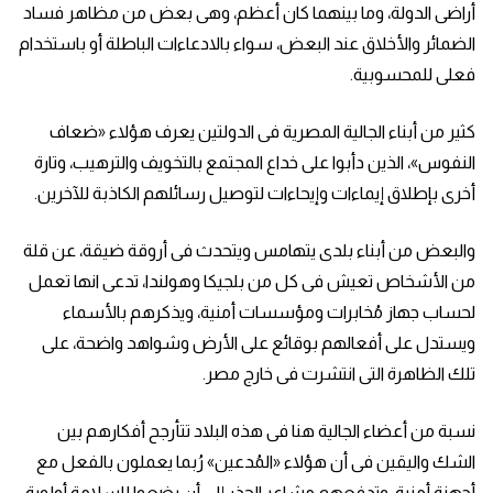
أراضى الدولة، وما بينهما كان أعظم، وهى بعض من مظاهر فساد
الضمائر والأخلاق عند البعض، سواء بالادعاءات الباطلة أو باستخدام
فعلى للمحسوبية.
كثير من أبناء الجالية المصرية فى الدولتين يعرف هؤلاء «ضعاف
النفوس»، الذين دأبوا على خداع المجتمع بالتخويف والترهيب، وتارة
أخرى بإطلاق إيماءات وإيحاءات لتوصيل رسائلهم الكاذبة للآخرين.
والبعض من أبناء بلدى يتهامس ويتحدث فى أروقة ضيقة، عن قلة
من الأشخاص تعيش فى كل من بلجيكا وهولندا، تدعى انها تعمل
لحساب جهاز مُخابرات ومؤسسات أمنية، ويذكرهم بالأسماء
ويستدل على أفعالهم بوقائع على الأرض وشواهد واضحة، على
تلك الظاهرة التى انتشرت فى خارج مصر.
نسبة من أعضاء الجالية هنا فى هذه البلاد تتأرجح أفكارهم بين
الشك واليقين فى أن هؤلاء «المُدعين» رُبما يعملون بالفعل مع
أجهزة أمنية، وتدفعهم مشاعر الحذر إلى أن يضعوا للسلامة أولوية،