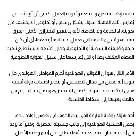
بداية يؤكد المنطق وطبيعة وأعراف العمل الأمنى أن أى شخص
يُمارس تلك المهنة، سواء بشكل رسمى أو تطوعى ألا يكشف عن
هويته، لا للعامة ولا للخاصة، لأنه بـالتعبير الاحترازى الأمنى «يحرق
نفسه» ويُسىء للجهة التى يعمل لحسابها أو معها، أى أن كان
درجة وظيفته الرسمية أو التطوعية، وحال كشفه لا يستطيع تنفيذ
المهام المُكلف بها، أو التى يُمارسها على سبيل الهواية التطوعية.
الأمر الثانى هو أن القوانين الهولندية تُجرم المواطن الهولندى حال
ثبوت أنه يعمل فى مجال التجسس، أو يتخابر لحساب دولة أجنبية
«حتى لو كانت بلد المولد الأصلى للشخص»، ويصل حد التجريم فى
حالات بعينها إلى إسقاط الجنسية.
أحد هؤلاء القلة المارقة الذى يبث الخوف فى نفوس أولاد بلده،
يحمل الجنسية الهولندية إلى جانب جنسيته المصرية، وكثيراً ما يُردد
فى أحاديثه عبارات قد يعتقد أنها تنطلى على أبناء وطنه الأصل،