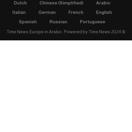
Dutch
Chinese (Simplified)
Arabic
Italian
German
French
English
Spanish
Russian
Portuguese
Time News
© 2024 Time News Europe in Arabic. Powered by