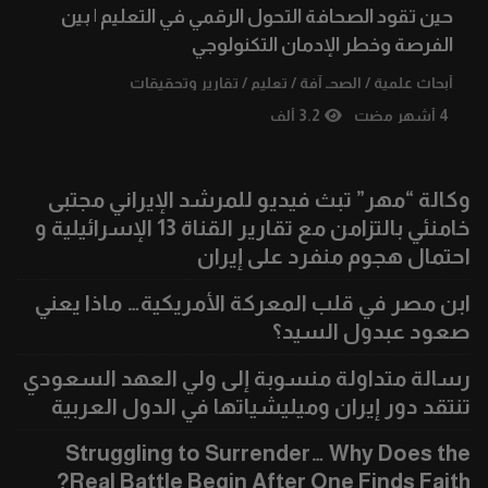
حين تقود الصحافة التحول الرقمي في التعليم | بين
الفرصة وخطر الإدمان التكنولوجي
أبحاث علمية
/
الصحـ آفة
/
تعليم
/
تقارير وتحقيقات
4 أشهر مضت
3.2 ألف
وكالة “مهر” تبث فيديو للمرشد الإيراني مجتبى
خامنئي بالتزامن مع تقارير القناة 13 الإسرائيلية و
احتمال هجوم منفرد على إيران
ابن مصر في قلب المعركة الأمريكية… ماذا يعني
صعود عبدول السيد؟
رسالة متداولة منسوبة إلى ولي العهد السعودي
تنتقد دور إيران وميليشياتها في الدول العربية
Struggling to Surrender… Why Does the
Real Battle Begin After One Finds Faith?