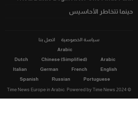
حينما تتخاطر الأحاسيس
سياسة الخصوصية
اتصل بنا
Arabic
Dutch
Chinese (Simplified)
Arabic
Italian
German
French
English
Spanish
Russian
Portuguese
Time News
© 2024 Time News Europe in Arabic. Powered by