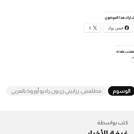
ارك هذا الموضوع:
فيس بوك
X
عجب بهذه:
جاري
التحميل…
الوسوم
مطلعش، زرابيني،زربون،راديو أوروبا بالعربي
كتب بواسطة
غرفة الأخبار