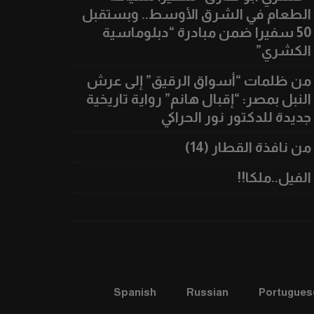
الطعام في الشرق الأوسط.. وبستقبل
50 سفيرا ضمن مبادرة “دبلوماسية
الكشري”
من ظلمات “أسواق الرقيق” إلى عرش
النبل بمصر: “إقبال هانم” رواية تاريخية
جديدة للدكتور نور الحراكي
من نافذة القطار (14)
الفيل..ملكا!!
Spanish
Russian
Portugues