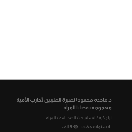
د.ماجده محمود | نصيرة الطيبين تُحارب الأمية
مهمومة بقضايا المرأة
آراء حُرة
/
إنسانيات
/
الصحـ آفة
/
المرأة
4 سنوات مضت
9 ألف