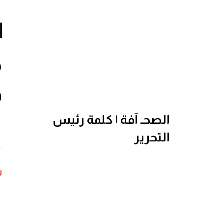
م
ف
الصحـ آفة | كلمة رئيس
التحرير
ر