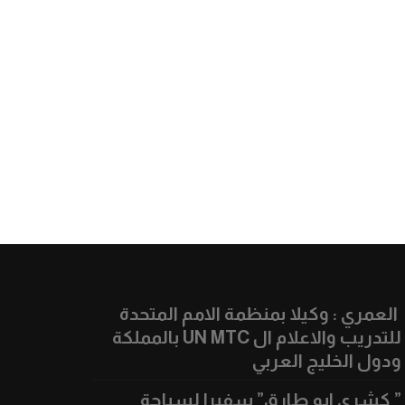
العمري : وكيلا بمنظمة الامم المتحدة
للتدريب والاعلام ال UN MTC بالمملكة
ودول الخليج العربي
” كشري ابو طارق” سفيرا لسياحة