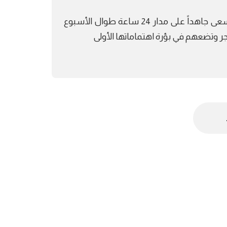
تعمل أسرة تحرير شبكة تايم نيوز أوروبا بالعربي بفريق عمل يسعى جاهداً على مدار 24 ساعة طوال الأسبوع
هجر وتضعهم في بؤرة اهتماماتها الأولى