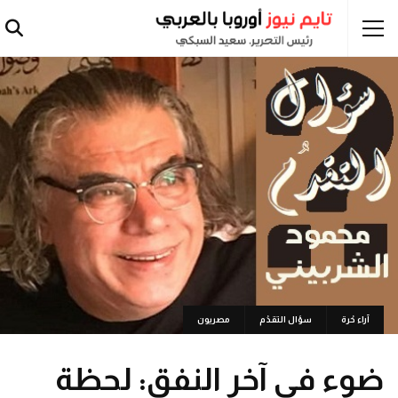
آراء حُرة
سؤال التقدُم
مصريون
ضوء في آخر النفق: لحظة