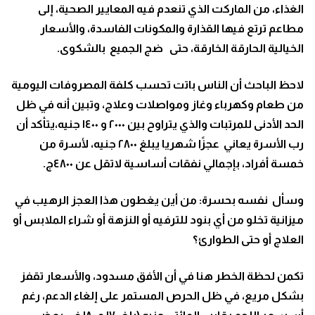
الغذاء، من الماركت الذي تنعدم فيه المعايير الصحية، إلى
مطاعم ترتع فيها القذارة والمكونات الفاسدة، والأسعار
الخيالية الحارقة الخارقة، حتى ضج الجميع بالشكوى.
لاحظ الباحث أن الناس باتت تحسب كلفة المصروفات اليومية
من طعام وكهرباء وغاز ومواصلات وعلاج، وتبين أنه في ظل
الحد الأدنى للمرتبات والذي يتراوح بين ٢٠٠٠ و ١٤٠٠ جنيه،يتأكد أن
رب الأسرة يعاني عجزًا شهريا يبلغ ٢٨٠٠ جنيه، لأسرة من
خمسة أفراد، بإجمالي نفقات أساسية لاتقل عن ٤٨٠٠ج.
وسأل نفسه بحسرة: من أين يغطون هذا العجز الرهيب في
ميزانية تخلو من أي بنود للترفيه أو النزهة أو شراء الملابس أو
العلاج أو حتى الطوارئ؟
تكمن لحظة الخطر هنا في أن الأفق مسدود، والأسعار تقفز
بشكل مريع، في ظل الحرص المستمر على إلغاء الدعم، رغم