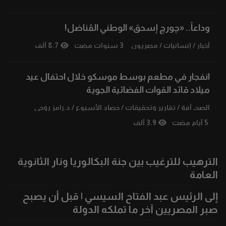
وداعاً.. «چورچ إسحق» الوطني المُناضل!
أخبار
/
إنسانيات
/
مصريون
3 سنوات مضت
8.7 ألف
انفجار في مطعم بوسط موسكو خلال احتفال عيد
ميلاد قائد القوات الفضائية الجوية
الصحـ آفة
/
تقارير وتحقيقات
/
حصاد الأسبوع
/
د.رامز روحي
5 أيام مضت
3.9 ألف
الترهيب للترغيب بين جنة البكالوريا ونار الثانوية
العامة
إلى الرئيس عبد الفتاح السيسي | قبل أن يصبح
صبر المصريين آخر ما تملكه الدولة