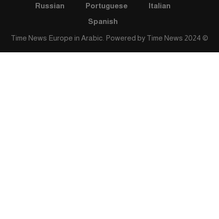
Russian
Portuguese
Italian
Spanish
Time News
© 2024 Time News Europe in Arabic. Powered by