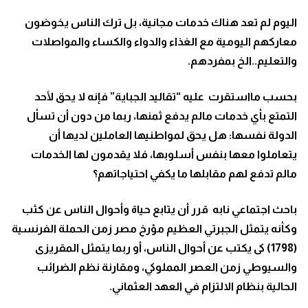
اليوم لم تعد هناك خدمات مجانية، بل ترك الناس يخوضون
معاركهم اليومية مع الغذاء والدواء والكساء والمواصلات
والتعليم..الخ بمفردهم.
بحسب مااستقرت عليه “تقاليد الجباية” فإنه لا يحق لأحد
التمتع بأي خدمات مالم يدفع ثمنها، ربما من دون أن تسأل
الدولة نفسها: هل يحق لمواطنيها العاملين لديها أن
يتعاملوا معها بنفس أسلوبها، فلا يقدمون لها الخدمات
مالم تدفع لهم مقابلها ما يكفي احتياجاتهم؟
باحث اجتماعي نابه قرر أن يتابع حياة وأحوال الناس عن كثب
وكأنه يتمثل الجبرتي العظيم مؤرخ مصر زمن الحملة الفرنسية
(1798) كى يكتب عن أحوال الناس، أو ربما يتمثل المقريزى
والسيوطي زمن العصر المملوكي، ومقارنة نظم الضرائب
الحالية بنظام الالتزام في العهد العثماني.