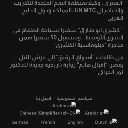
العمري : وكيلا بمنظمة الامم المتحدة للتدريب
والاعلام ال UN MTC بالمملكة ودول الخليج
العربي
” كشري ابو طارق” سفيرا لسياحة الطعام في
الشرق الأوسط.. وبستقبل 50 سفيرا ضمن
مبادرة “دبلوماسية الكشري”
من ظلمات “أسواق الرقيق” إلى عرش النبل
بمصر: “إقبال هانم” رواية تاريخية جديدة للدكتور
نور الحراكي
سياسة الخصوصية
اتصل بنا
Arabic
Chinese (Simplified)
Arabic
German
French
English
Dutch