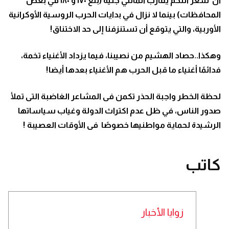
أن سعر اللحم يقارب المائتي جنيه (بلغ ١٧٠ و ١٨٠ في بعض
المحافظات) بينما لا نزال في بدايات الحرب الروسية الأوكرانية
الأوربية، والتي يتوقع أن تستنزفنا إلى حد الاختناق!
وهكذا..حصاد الهشيم من نصيبنا، فيما يزداد الأغنياء تخمة،
فدائمًا أغنياء ما قبل الحرب هم الأغنياء بعدها أيضا
!
لحظة الخطر واجبة الحذر تكمن فى المشاعر الغاضبة التى تملأ
صدور الناس، في ظل عدم اكتراث الدولة وغياب سياساتها
الرشيدة لحماية مواطنيها خصوصًا فى الأوقات العصيبة
!
كاتب
زوايا الأخبار