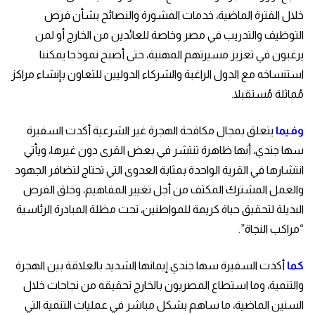
خلال الفترة الماضية، خدمات المشورة والنصائح بشأن فرص
التوظيف والتدريب في مصر وخاصة للعائدين من الخارج أو لمن
يرغبون في تعزيز مسيرتهم المهنية، حتى أصبح نموذجا يمكننا
استنساخه مع الدول الراغبة والشركاء الدوليين للتعاون بإنشاء مراكز
مُماثلة مُستقبلا.
وفيما
يتعلق بمجال مكافحة الهجرة غير الشرعية أكدت السفيرة
سها جندي، أنها ظاهرة تنتشر في بعض القرى دون غيرها، ويأتي
انتشارها في القرية الواحدة بمثابة العدوى التي تحتاج لتضافر الجهود
والعمل المشترك المكثف من أجل تغيير المفاهيم، وخلق الفرص
البديلة لتحقيق حياة كريمة للمواطنين، تحت مظلة المبادرة الرئاسية
“مراكب النجاة”.
كما
أكدت السفيرة سها جندي إيمانها الشديد بالعلاقة بين الهجرة
والتنمية، وما استطاع المصريون بالخارج تحقيقه من نجاحات خلال
السنين الماضية، ما ساهم بشكل مباشر في عمليات التنمية التي