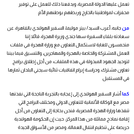
تعمل عليها الدولة المصرية، ويدفعنا ذلك للعمل على توفير
محفزات لمواطنينا بالخارج وربطهم بوطنهم الأم.
من
جانبه، أعرب السيد/ بيتر موليما، السفير الهولندي بالقاهرة، عن
سعادته بلقاء السفيرة سها جندي وزيرة الهجرة، قائلا إننا
متحمسون للغاية لاستكمال التعاون مع وزارة الهجرة في ملفات
العمل المشتركة والخاصة بالهجرة والمهاجرين، والتنسيق فيما بيننا
لتوحيد الجهود المبذولة في هذه الملفات، من أجل إطلاق برامج
تعاون مشترك، ودراسة إبرام اتفاقيات ثنائية سيجني البلدان ثمارها
في المستقبل.
كما
أشار السفير الهولندي إلى إعجابه بالتجربة الناجحة التي نفذتها
مصر مع الوكالة الألمانية للتعاون الدولي ومختلف البرامج التي
تنفذها وزارة الهجرة المصرية، فنحن بحاجة إلى التعاون من أجل
إقامة نماذج مماثلة من هذا المركز، حيث إن الحكومة الهولندية
حريصة على تنظيم انتقال العمالة، ومصر من الأسواق الجيدة