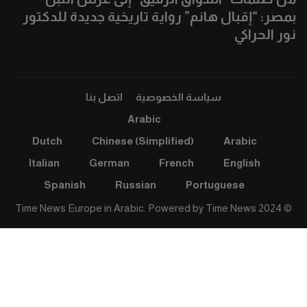
بمصر: “إقبال هانم” رواية تاريخية جديدة للدكتور
نور الحراكي
سياسة الخصوصية
اتصل بنا
Arabic
Dutch
Chinese (Simplified)
Arabic
Italian
German
French
English
Spanish
Russian
Portuguese
Time News
© 2024 Time News Europe in Arabic. Powered by