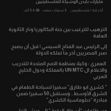
مليارات بايدن الوشيكة للفلسطينيين
آراء حُرة
/
فلسطينيون
6 سنوات مضت
5.6 ألف
الترهيب للترغيب بين جنة البكالوريا ونار الثانوية
العامة
إلى الرئيس عبد الفتاح السيسي | قبل أن يصبح
صبر المصريين آخر ما تملكه الدولة
العمري : وكيلا بمنظمة الامم المتحدة للتدريب
والاعلام ال UN MTC بالمملكة ودول الخليج
العربي
” كشري ابو طارق” سفيرا لسياحة الطعام في
الشرق الأوسط.. وبستقبل 50 سفيرا ضمن
مبادرة “دبلوماسية الكشري”
من ظلمات “أسواق الرقيق” إلى عرش النبل