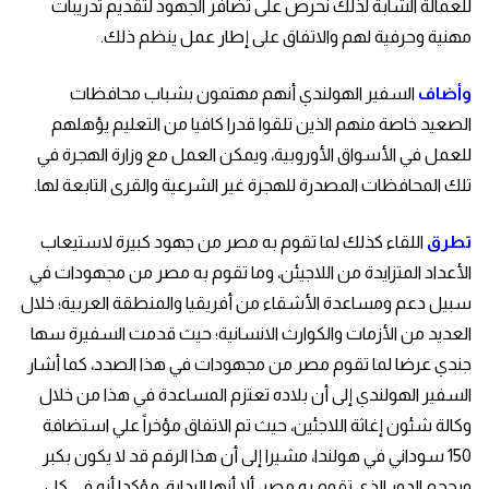
للعمالة الشابة لذلك نحرص على تضافر الجهود لتقديم تدريبات
مهنية وحرفية لهم والاتفاق على إطار عمل ينظم ذلك.
وأضاف
السفير الهولندي أنهم مهتمون بشباب محافظات
الصعيد خاصة منهم الذين تلقوا قدرا كافيا من التعليم يؤهلهم
للعمل في الأسواق الأوروبية، ويمكن العمل مع وزارة الهجرة في
تلك المحافظات المصدرة للهجرة غير الشرعية والقرى التابعة لها.
تطرق
اللقاء كذلك لما تقوم به مصر من جهود كبيرة لاستيعاب
الأعداد المتزايدة من اللاجيئن، وما تقوم به مصر من مجهودات في
سبيل دعم ومساعدة الأشقاء من أفريقيا والمنطقة العربية؛ خلال
العديد من الأزمات والكوارث الانسانية؛ حيث قدمت السفيرة سها
جندي عرضا لما تقوم مصر من مجهودات في هذا الصدد، كما أشار
السفير الهولندي إلى أن بلاده تعتزم المساعدة في هذا من خلال
وكالة شئون إغاثة اللاجئين، حيث تم الاتفاق مؤخراً علي استضافة
150 سوداني في هولندا، مشيرا إلى أن هذا الرقم قد لا يكون بكبر
وبحجم الدور الذي تقوم به مصر، ألا أنها البداية، مؤكدا أنه في كل