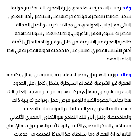
وقد
رحبت السفيرة سها جندي وزيرة الهجرة بالسيد/ بيتر موليما
سفير هولندا بالقاهرة، مؤكدة حرصها على استكمال أطر التعاون
الثنائي مع الجانب الهولندي، في مجالات تدريب وتأهيل العمالة
المصرية لسوق العمل الأوروبي، وكذلك العمل سويا لمكافحة
ظاهرة الهجرة غير الشرعية، من خلال توفير وإتاحة البدائل الأمنة
أمام الشباب المصري، والبناء على ما حققته الدولة المصرية في هذا
الملف المهم.
وقالت
وزيرة الهجرة إن مصر لديها تجربة متميزة في مجال مكافحة
الهجرة غير الشرعية، فقد تم السيطرة بشكل كامل على الحدود
المصرية ولم يخرج منها أي مركب هجرة غير شرعية، منذ العام 2016،
هذا بجانب الجهود الكبيرة لتوفير فرص عمل وبرامج تدريبية ذات
جودة عالية بالتعاون مع المنظمات والمؤسسات المعنية
والمتخصصة، ولعل أبزر تلك النماذج هو التعاون المصري الألماني
متمثلا في المركز المصري الألماني للوظائف والهجرة وإعادة الإدماج
التابع لوزارة الهجرة، وما استطاع هذا المركز تقديمه من خدمات