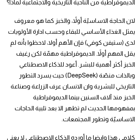
الديموقراطية من الناحية التاريخية والاجتماعية لماذا؟
لان الحاجة الاساسيّة أولاً، والخبز كما هو معروف
يمثل الغذاء الأساسي للبقاء وحسب ادارة الأولويات
لدى (ستيفن كوفي) فإن الأهم أولا، لاحظوا بأنه لم
يقل المهم أولاً. الديموقراطية مهمّة لكن رغيف
الخبز أكثر أهمية للبشر. أعود للذكاء الاصطناعي
وبالذات منصّة (DeepSeek) حيث يسرد التطور
التاريخي للبشرية وان الانسان عرف الزراعة وصناعة
الخبز منذ آلاف السنين بينما الديموقراطية
بمفهومها الحديث لم تظهر الا بعد تلبية الحاجات
الاساسيّة وتطور المجتمعات.
كلامي هذا وايضا ما أورده الذكاء الاصطناعي لا يعني