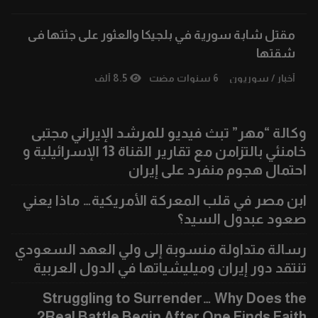
مقتل شابة سورية في بلجيكا والعثور على جثتها فى
شقتها
أخبار
/
سوريون
6 سنوات مضت
8.5 ألف
وكالة “مهر” تبث فيديو للمرشد الإيراني مجتبى
خامنئي بالتزامن مع تقارير القناة 13 الإسرائيلية و
احتمال هجوم منفرد على إيران
ابن مصر في قلب المعركة الأمريكية… ماذا يعني
صعود عبدول السيد؟
رسالة متداولة منسوبة إلى ولي العهد السعودي
تنتقد دور إيران وميليشياتها في الدول العربية
Struggling to Surrender… Why Does the
Real Battle Begin After One Finds Faith?