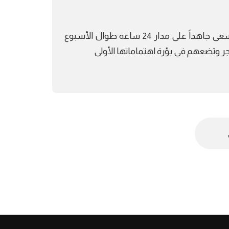
تعمل أسرة تحرير شبكة تايم نيوز أوروبا بالعربي بفريق عمل يسعى جاهداً على مدار 24 ساعة طوال الأسبوع
هجر وتضعهم في بؤرة اهتماماتها الأولى