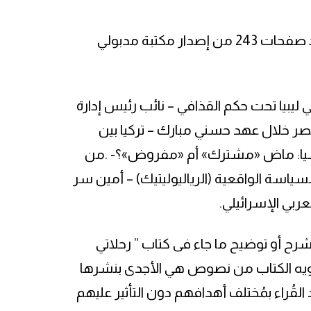
تضمن الكتاب 13 فصلًا إضافة لمُقدمة وافية وخاتمة بعدد صفحات 243 من إصدار مكتبة مدبولي
ليبيا تحت حكم القذافي – نائب رئيس إدارة
ر خلال عهد حسني مبارك – تركيا بين
دونيسيا: ماض «مشترك» أم «مفروض»؟- .من
لسياسة الواقعية (الرياليوليتيك) – أمين سر
ربي الإسرائيلي.
 أو توضيح ما جاء فى كتاب ” رحلاتي
يحتويه الكتاب من نصوص هي الأجدى بنشرها
قُراء بمُختلف أهدافهم دون التأثير عليهم