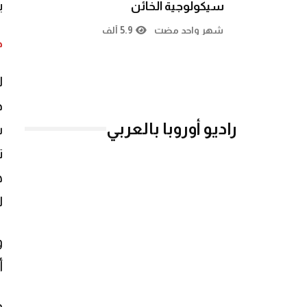
ب
سيكولوجية الخائن
شهر واحد مضت
5.9 ألف
ج
ل
د
راديو أوروبا بالعربي
ش
ه
ل
و
أ
و