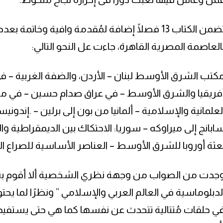
العاصمة المصرية القاهرة، جاءت عل النحو التالي:
كتب الشرق الأوسط لبنان – الأردن، والضفة الغربية – في 
فريقيا والشرق الأوسط – في عراق صدام حسين – في مص
لعلمانية والإسلامية – ألمانيا من بون إلى برلين – .إن
ابانج إلى ميراوكه – سوريا: الاحتكاك بين الديمقراطية وا
عثة أوروبا للشرق الأوسط – العناصر الأساسية للصراع الع
جدت من الصواب من وجهة نظري الشخصية ألا أقوم بشرح
لدبلوماسية في العالم العربي والإسلامي ” ونظرًا لما 
ي حلقات مُتتالية تتحدث عن نفسها كما هي حتى يستفيد ال