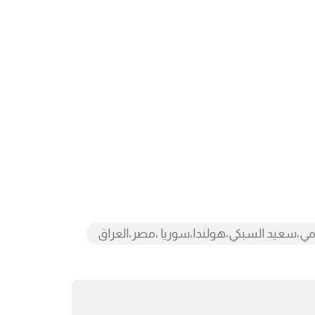
امي،سعيد السبكي،هولندا،سوريا ،مصر،العراق