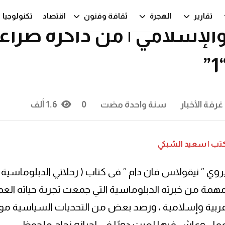
حلاتي الدبلوماسية في العا
تقارير
الهجرة
ثقافة وفنون
اقتصاد
تكنولوجيا
الإسلامي | من ذاكرة صرا
“1
غرفة الأخبار
سنة واحدة مضت
0
1.6 ألف
تب | سعيد السُبكي
روي ” نيقولاس فان دام ” فى كتاب ( رحلاتي الدبلوماسية 
همة من خبرته الدبلوماسية التي جمعت تجربة حياته العمل
ربية وإسلامية ، ورصد بعض من التحديات السياسية موضحًا
مل وعاش فيها لعبت دورًا فى إحرازه نجاح ملحوظ.