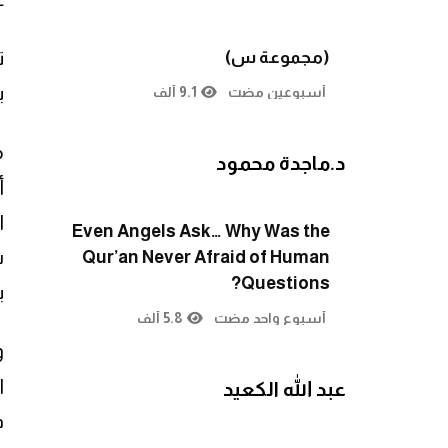
(مجموعة س)
ب
أسبوعين مضت
9.1 ألف
م
د.ماجدة محمود
أ
ا
Even Angels Ask… Why Was the
س
Qur’an Never Afraid of Human
Questions?
ب
أسبوع واحد مضت
5.8 ألف
و
ا
عبد الله الكعيد
ف