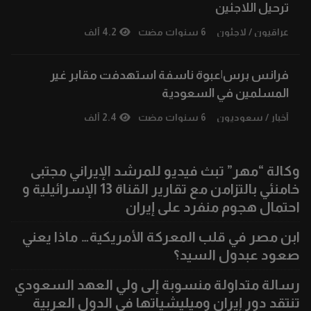
ترحيل اللاجئين
عراقيون
/
لاجئون
6 سنوات مضت
4.2 ألف
فرانس برس|عبوة ناسفة استهدفت مقابر غير
المسلمين في السعودية
أخبار
/
سعوديون
6 سنوات مضت
2.4 ألف
وكالة “مهر” تبث فيديو للمرشد الإيراني مجتبى
خامنئي بالتزامن مع تقارير القناة 13 الإسرائيلية و
احتمال هجوم منفرد على إيران
ابن مصر في قلب المعركة الأمريكية… ماذا يعني
صعود عبدول السيد؟
رسالة متداولة منسوبة إلى ولي العهد السعودي
تنتقد دور إيران وميليشياتها في الدول العربية