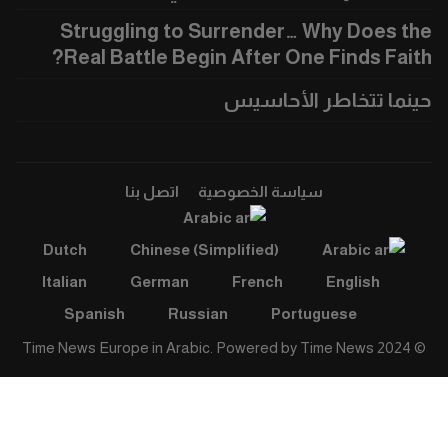
Struggling to Surrender… Why Does the
Real Battle Begin After One Finds Faith?
حينما تتخاطر الأحاسيس
سياسة الخصوصية
اتصل بنا
Arabic
Dutch
Chinese (Simplified)
Arabic
Italian
German
French
English
Spanish
Russian
Portuguese
Time News
© 2024 Time News Europe in Arabic. Powered by