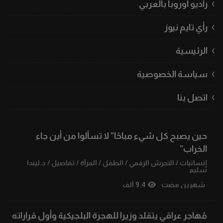
راديو أوروبا بالعربي
رأي تايم نيوز
الرئيسية
سياسة الخصوصية
اتصل بنا
حين يصبح كل شيء مباحًا” لا تسألوا من أين جاء
الخراب”
إنسانيات
/
التحرش الرقمي
/
الطفل
/
المرأة
/
تفاصيل
/
د.ليندا
سليم
شهرين مضت
9.4 ألف
مُهاجر عراقي يتقلد وزيرا للهجرة البلجيكية وأول قراراته