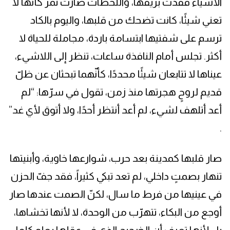
الأشياء فقدت بريقها، واللحظات صارت تمرّ كأنها لا
تعني شيئًا، كانت تضحك من قلبها، واليوم بالكاد
ترسم على شفتيها ابتسامة باردة، مجاملة للحياة لا
أكثر. تجلس أمام النافذة ساعات، تنظر إلى اللاشيء،
عيناها لا تتابعان شيئًا محددًا، كأنّهما تبحثان عن ظلّ
قديم لروحٍ هجرتها منذ زمن، تقول في سرّها: “لم
أعد أتلهف لشيء، لم أعد أنتظر أحدًا، ولا أتوق لأي غد”
.
صار قلبها كمدينة بعد حرب، شوارعها خاوية، وأبنيتها
تنهار بصمتٍ داخلي، لم تعد تبكي كثيراً، فقد جفّ الحزن
في عينيها من فرط ما سال، لكنّ الصمت عندها صار
أوجع من البكاء، تتهرّب من الوحدة، لا لأنها تخشاها،
بل لأنها تعرف أن الضجيج الذي في عقلها يعلو كلما