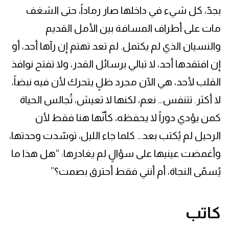
بجدّ، كل شيء في داخلها صار رماداً، حتى الشغف
مات على أطراف المسافة بين الأمل القديم
والنسيان الذي لم يكتمل. لم تعد تهتم إن رآها أحد، أو
إن افتقدها أحد، لا تبالي برسائل القدر، ولا تفتح نوافذ
القلب لأحد، هي الآن مجرد ظلٍ يتحرك لأن فيه نبضاً،
لا أكثر. تتنفس… نعم، لكنها لا تعيش، تُجالس الحياة
كمن يؤدي دوراً لا يحفظه، كأنّها هنا فقط لأن
الرحيل لم يُكتب بعد… كلما جاء الليل، توسّدت وحدتها،
وأغمضت عينيها على سؤالٍ لم يغادرها: “هل هذا ما
يُسمّى النجاة، أم أنني فقط أحترق بصمت؟”
كاتب