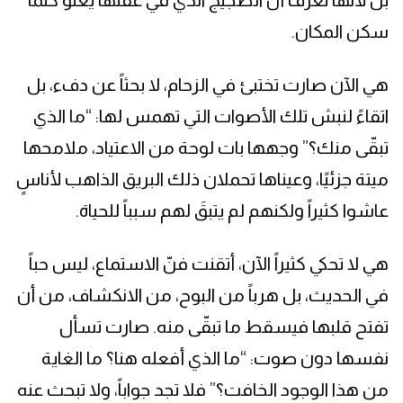
سكن المكان.
هي الآن صارت تختبئ في الزحام، لا بحثاً عن دفء، بل
اتقاءً لنبش تلك الأصوات التي تهمس لها: “ما الذي
تبقّى منك؟” وجهها بات لوحة من الاعتياد، ملامحها
ميتة جزئيًا، وعيناها تحملان ذلك البريق الذاهب لأناسٍ
عاشوا كثيراً ولكنهم لم يتبقَ لهم سبباً للحياة.
هي لا تحكي كثيراً الآن، أتقنت فنّ الاستماع، ليس حباً
في الحديث، بل هرباً من البوح، من الانكشاف، من أن
تفتح قلبها فيسقط ما تبقّى منه. صارت تسأل
نفسها دون صوت: “ما الذي أفعله هنا؟ ما الغاية
من هذا الوجود الخافت؟” فلا تجد جواباً، ولا تبحث عنه