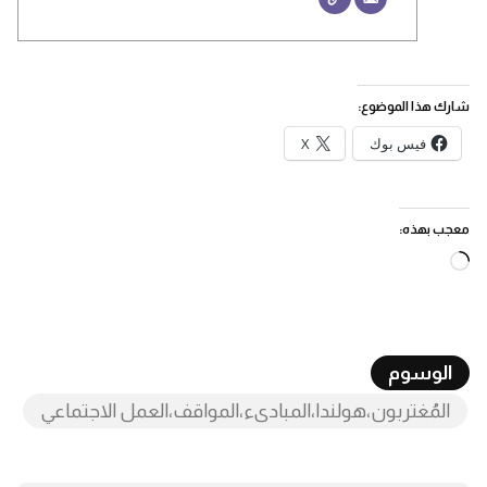
شارك هذا الموضوع:
فيس بوك
X
معجب بهذه:
جاري
التحميل…
الوسوم
المُغتربون،هولندا،المبادىء،المواقف،العمل الاجتماعي