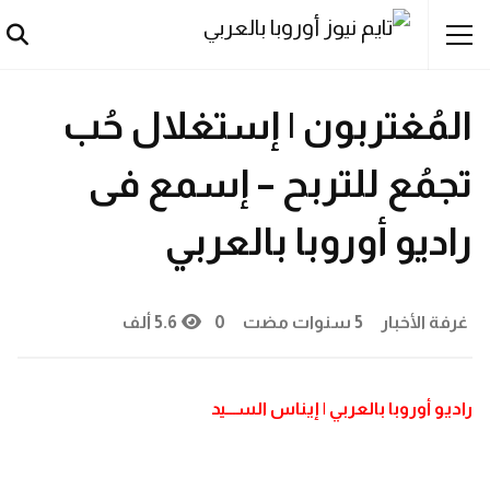
أخبار
راديو أوروبا بالعربي
مصريون
هولندا
المُغتربون | إستغلال حُب
تجمُع للتربح – إسمع فى
راديو أوروبا بالعربي
غرفة الأخبار
5 سنوات مضت
0
5.6 ألف
راديو أوروبا بالعربي | إيناس الســـيد