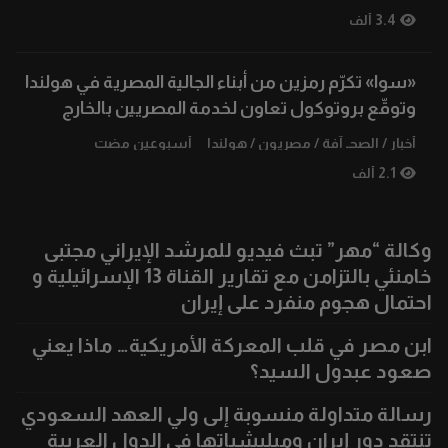
3.4 ألف
«سوا» تكرّم رمزين من أبناء الجالية المصرية في هولندا
وتوقّع بروتوكول تعاون لخدمة المصريين بالخارج
أخبار
/
الصحـ آفة
/
مصريون
/
هولندا
أسبوعين مضت
2.1 ألف
وكالة “مهر” تبث فيديو للمرشد الإيراني مجتبى
خامنئي بالتزامن مع تقارير القناة 13 الإسرائيلية و
احتمال هجوم منفرد على إيران
ابن مصر في قلب المعركة الأمريكية… ماذا يعني
صعود عبدول السيد؟
رسالة متداولة منسوبة إلى ولي العهد السعودي
تنتقد دور إيران وميليشياتها في الدول العربية