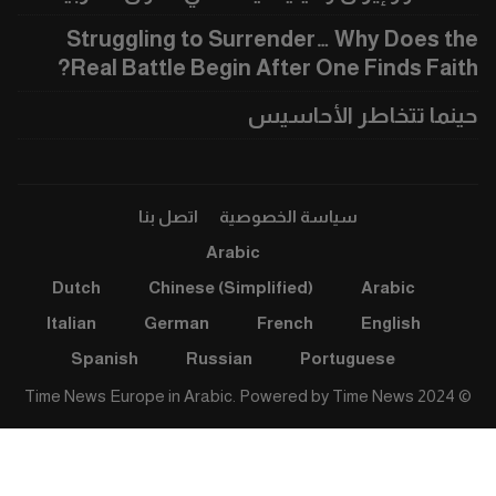
Struggling to Surrender… Why Does the
Real Battle Begin After One Finds Faith?
حينما تتخاطر الأحاسيس
سياسة الخصوصية
اتصل بنا
Arabic
Dutch
Chinese (Simplified)
Arabic
Italian
German
French
English
Spanish
Russian
Portuguese
Time News
© 2024 Time News Europe in Arabic. Powered by