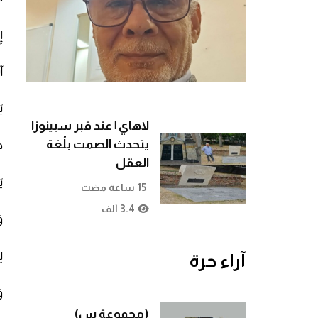
ا
آ
ي
لاهاي | عند قبر سبينوزا
يتحدث الصمت بلُغة
ص
العقل
ي
15 ساعة مضت
3.4 ألف
وَ
ل
آراء حرة
و
(مجموعة س)