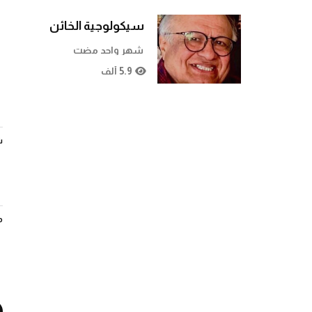
سيكولوجية الخائن
شهر واحد مضت
5.9 ألف
ش
م