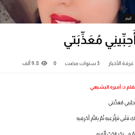
أخبار
َٔحِبِّينِي مُعَذِّبَتي
غرفة الأخبار
3 سنوات مضت
0
9.8 ألف
قلم د: أميره البشيهي
ٔحِبِّينِي مُعَذِّبَتي
كِ قَلْبي فَإنْْزَعِيهِ ثُمَّ بِالنَّارِ أَحْرِقِيهِ
مَّ فِي بَحْرِ الحُبِّ أَلْقِيهِ