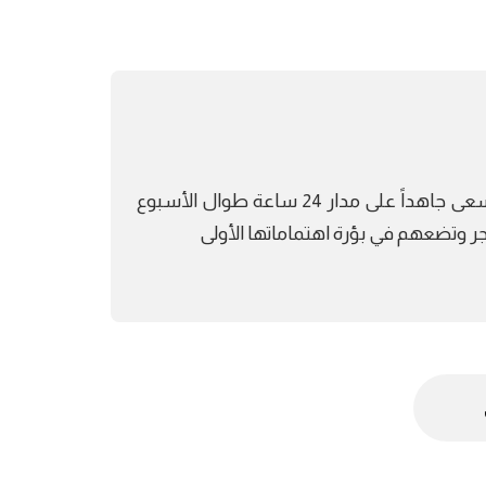
تعمل أسرة تحرير شبكة تايم نيوز أوروبا بالعربي بفريق عمل يسعى جاهداً على مدار 24 ساعة طوال الأسبوع
هجر وتضعهم في بؤرة اهتماماتها الأولى