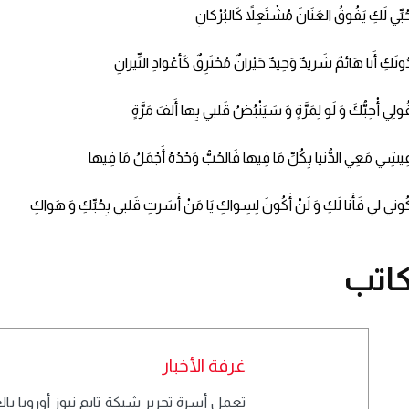
ُبِّي لَكِ يَفُوقُ العَنَانَ مُشْتَعِلاً كَالبُرْكانِ
ُونَكِ أَنا هَائمٌ شَريدٌ وَحِيدٌ حَيْرانٌ مُحْتَرِقٌ كَأعْوادِ النِّيرانِ
ُولِي أُحِبُّكَ وَ لَو لِمَرَّةٍ وَ سَيَنْبُضُ قَلبي بِها أَلفَ مَرَّةٍ
ِيشِي مَعِي الدُّنيا بِكُلِّ مَا فِيها فَالحُبُّ وَحْدُهُ أَجْمَلُ مَا فِيها
ُوني لي فَأَنا لَكِ وَ لَنْ أَكُونَ لِسِواكِ يَا مَنْ أَسَرتِ قَلبي بِحُبِّكِ وَ هَواكِ
اتب
غرفة الأخبار