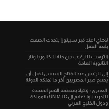
لاهاي | عند قبر سبينوزا يتحدث الصمت
بلُغة العقل
الترهيب للترغيب بين جنة البكالوريا ونار
الثانوية العامة
إلى الرئيس عبد الفتاح السيسي | قبل أن
يصبح صبر المصريين آخر ما تملكه الدولة
العمري : وكيلا بمنظمة الامم المتحدة
للتدريب والاعلام ال UN MTC بالمملكة
ودول الخليج العربي