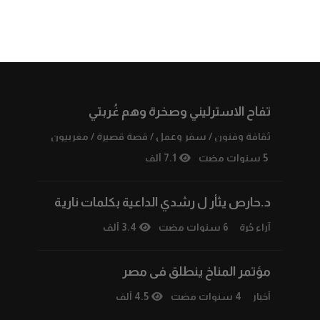
تفاح الاسترليني وصخرة وهم غُربتي
ثقافة وفنون
/
سفر وعمل
/
قصة قصيرة
/
مغربيون
5 سنوات مضت
7.1 ألف
د.حارص يثأر ل رشدي الداعية بكلمات نارية
آراء حُرة
6 سنوات مضت
3.4 ألف
مؤتمر المناخ ينطلق فى مصر
أخبار
4 سنوات مضت
4.5 ألف