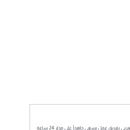
تعمل أسرة تحرير شبكة تايم نيوز أوروبا بالعربي بفريق عمل يسعى جاهداً على مدار 24 ساعة