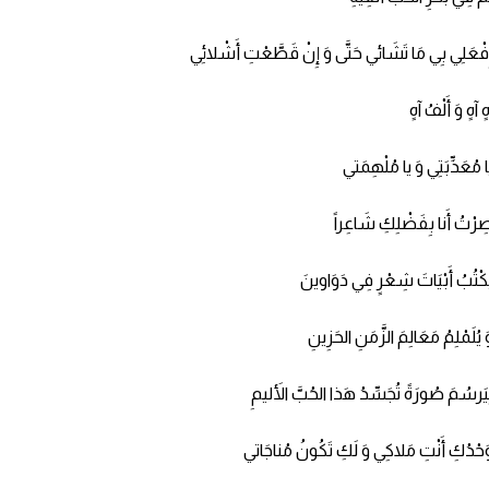
ِٕفْعَلِي بِي مَا تَشَائي حَتَّى وَ إِنْ قَطَّعْتِ أَشْلائِي
هٍ آهٍ وَ أَلْفُ آهٍ
َا مُعَذِّبَتِي وَ يا مُلْهِمَتي
ِرْتُ أَنا بِفَضْلِكِ شَاعِراً
َكْتُبُ أَبْيَاتَ شِعْرٍ فِي دَوَاوينَ
 يُلَمْلِمُ مَعَالِمَ الزَّمَنِ الحَزِينِ
ِيَرسُمَ صُورَةً تُجَسِّدُ هَذا الحُبَّ الأَليمِ
َحْدُكِ أَنْتِ مَلاكِي وَ لَكِ تَكُونُ مُناجَاتي