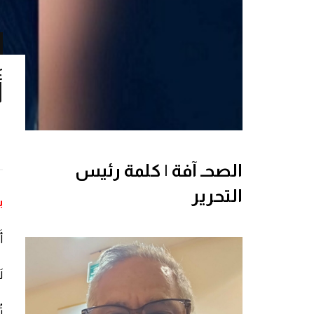
ا
الصحـ آفة | كلمة رئيس
التحرير
ب
اَ
لَ
ثُ