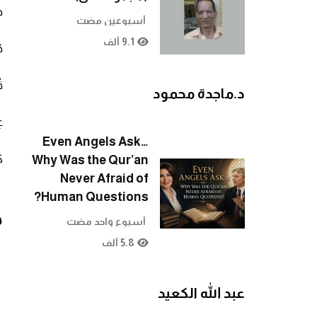
ح
أسبوعين مضت
9.1 ألف
د
ق
د.ماجدة محمود
ع
Even Angels Ask…
ك
Why Was the Qur’an
Never Afraid of
Human Questions?
ك
أسبوع واحد مضت
5.8 ألف
عبد الله الكعيد