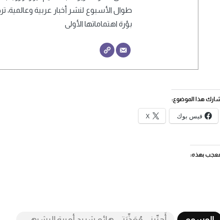
طوال الأسبوع لنشر أخبار عربية وعالمية، 
بؤرة اهتماماتها الأولى
ارك هذا الموضوع:
فيس بوك
X
عجب بهذه:
الوسوم
أَحِبِّينِي مُعَذِّبَتي،هائم،شريد،أميرة البشيهي