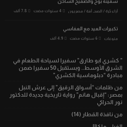
سفينة بوح والصفيح الساخن
4 سنوات مضت
7.8 ألف
آراء حُرة
/
الصحـ آفة
/
مصريون
تكبيرات العيد مع العفاسي
6 سنوات مضت
4.9 ألف
منوعات
” كشري ابو طارق” سفيرا لسياحة الطعام في
الشرق الأوسط.. وبستقبل 50 سفيرا ضمن
مبادرة “دبلوماسية الكشري”
من ظلمات “أسواق الرقيق” إلى عرش النبل
بمصر: “إقبال هانم” رواية تاريخية جديدة للدكتور
نور الحراكي
من نافذة القطار (14)
الفيل..ملكا!!